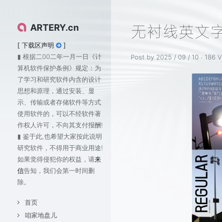
无衬线英文字体下
ARTERY.cn
[ 下载区声明
]
▮ 根据二00二年一月一日《计
Post by 2025 / 09 / 10 ∙
186 V
算机软件保护条例》规定：为
了学习和研究软件内含的设计
思想和原理，通过安装、显
示、传输或者存储软件等方式
使用软件的，可以不经软件著
作权人许可，不向其支付报酬!
▮ 鉴于此,也希望大家按此说明
研究软件，不得用于商业用途!
如果觉得侵犯你的权益，请
来
信
告知，我们会第一时间删
除。
首页
咱家地盘儿