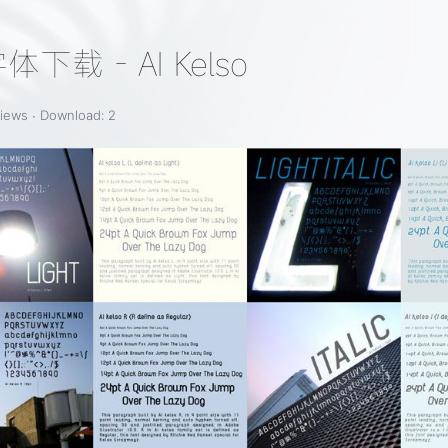
载 - AI Kelso
iews ∙ Download:
2